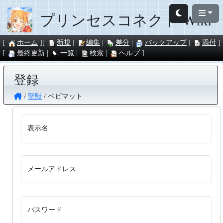
プリンセスコネクト Wiki
ホーム
新規
編集
差分
バックアップ
添付
最終更新
一覧
検索
ヘルプ
登録
聖獣
ベビマット
表示名
メールアドレス
パスワード